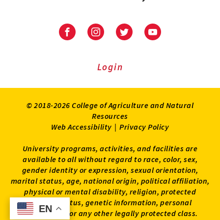
University
University
University
University
of
of
of
of
Maryland
Maryland
Maryland
Maryland
Extension
Extension
Extension
Extension
Login
on
on
on
on
Facebook
Instagram
Twitter
Youtube
© 2018-2026 College of Agriculture and Natural
Resources
Web Accessibility
|
Privacy Policy
University programs, activities, and facilities are
available to all without regard to race, color, sex,
gender identity or expression, sexual orientation,
marital status, age, national origin, political affiliation,
physical or mental disability, religion, protected
veteran status, genetic information, personal
EN
EN
appearance, or any other legally protected class.