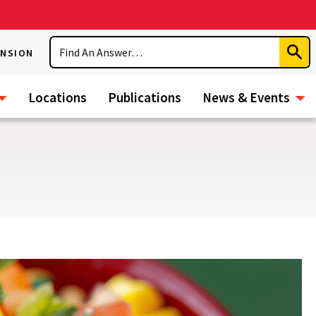
Search
ENSION
Subm
Sear
Locations
Publications
News & Events