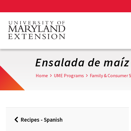
Skip
to
main
content
Ensalada de maíz
Home
UME Programs
Family & Consumer S
Recipes - Spanish
Back
to