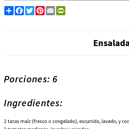
Share
Facebook
Twitter
Pinterest
Email
PrintFriendly
Ensalada
Porciones: 6
Ingredientes:
2 tazas maíz (fresco o congelado), escurrido, lavado, y co