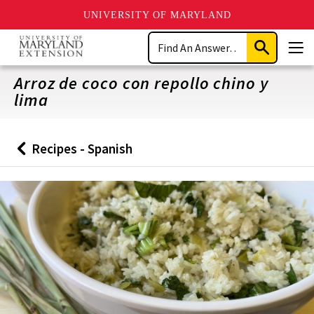
UNIVERSITY OF MARYLAND
Skip
Search
to
Submit
Men
main
Search
content
Arroz de coco con repollo chino y
lima
Recipes - Spanish
Back
to