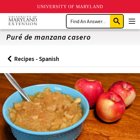
UNIVERSITY OF MARYLAND
Skip
Search
to
Submit
Men
main
Search
content
Puré de manzana casero
Recipes - Spanish
Back
to