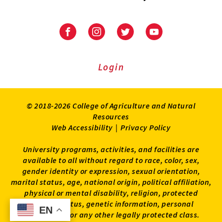
University
University
University
University
of
of
of
of
Maryland
Maryland
Maryland
Maryland
Extension
Extension
Extension
Extension
Login
on
on
on
on
Facebook
Instagram
Twitter
Youtube
© 2018-2026 College of Agriculture and Natural
Resources
Web Accessibility
|
Privacy Policy
University programs, activities, and facilities are
available to all without regard to race, color, sex,
gender identity or expression, sexual orientation,
marital status, age, national origin, political affiliation,
physical or mental disability, religion, protected
veteran status, genetic information, personal
EN
EN
appearance, or any other legally protected class.