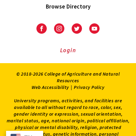
Browse Directory
University
University
University
University
of
of
of
of
Maryland
Maryland
Maryland
Maryland
Extension
Extension
Extension
Extension
Login
on
on
on
on
Facebook
Instagram
Twitter
Youtube
© 2018-2026 College of Agriculture and Natural
Resources
Web Accessibility
|
Privacy Policy
University programs, activities, and facilities are
available to all without regard to race, color, sex,
gender identity or expression, sexual orientation,
marital status, age, national origin, political affiliation,
physical or mental disability, religion, protected
veteran status, genetic information, personal