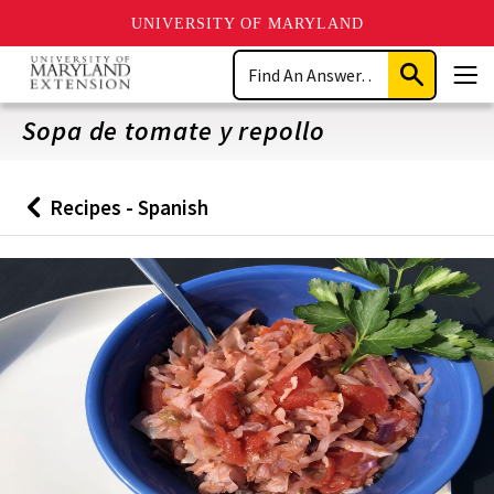
UNIVERSITY OF MARYLAND
Skip
Search
to
Submit
Men
main
Search
content
Sopa de tomate y repollo
Recipes - Spanish
Back
to