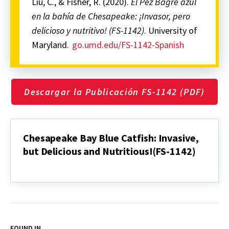
Liu, C., & Fisher, R. (2020).
El Pez Bagre azul
en la bahía de Chesapeake: ¡Invasor, pero
delicioso y nutritivo! (FS-1142)
. University of
Maryland.
go.umd.edu/FS-1142-Spanish
Descargar la Publicación FS-1142 (PDF)
Chesapeake Bay Blue Catfish: Invasive,
but Delicious and Nutritious!(FS-1142)
Chesapeake
Bay
Blue
Catfish:
Invasive,
but
Delicious
FOUND IN