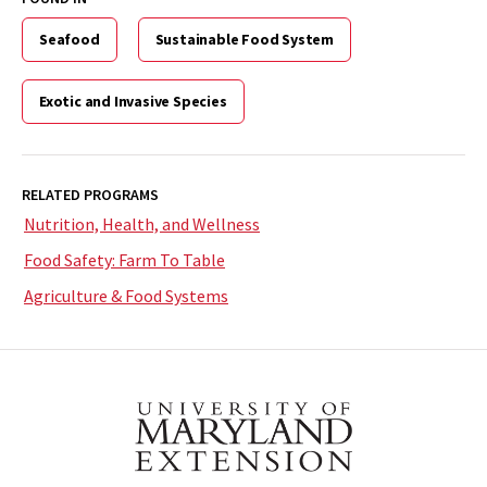
and
Nutritious!
Seafood
(FS-
Sustainable Food System
1142)
Exotic and Invasive Species
RELATED PROGRAMS
Nutrition, Health, and Wellness
Food Safety: Farm To Table
Agriculture & Food Systems