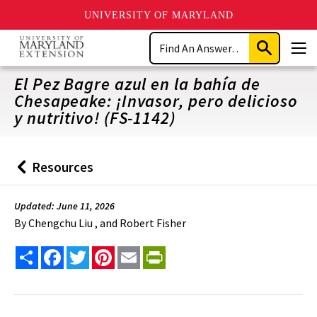
UNIVERSITY OF MARYLAND
Skip
Search
to
Submit
Men
main
Search
content
El Pez Bagre azul en la bahía de
Chesapeake: ¡Invasor, pero delicioso
y nutritivo! (FS-1142)
Resources
Back
to
Updated: June 11, 2026
By
Chengchu Liu , and Robert Fisher
Share
Facebook
Twitter
Pinterest
Email
PrintFriendly